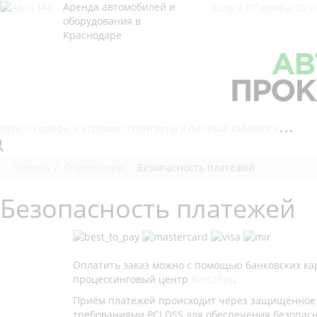
Аренда автомобилей и
Услуги
Тарифы
Ус
оборудования в
Краснодаре
слуги
Тарифы
Условия
Контакты
Личный кабинет
Главная
О компании
Безопасность платежей
Безопасность платежей
Оплатить заказ можно с помощью банковских кар
процессинговый центр
Best2Pay
.
Приём платежей происходит через защищённое б
требованиями PCI DSS для обеспечения безопас