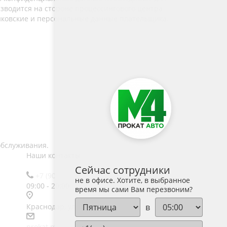
изводится на стороне процессингового центра
анковские и персональные данные плательщика.
обслуживания.
Наши контакты
Сейчас сотрудники
+7 (900) 600-85-71
не в офисе. Хотите, в выбранное
09:00 - 20:00
время мы сами Вам перезвоним?
в
Краснодар, ул. Фадеева 184Б
prokat.m4@ya.ru