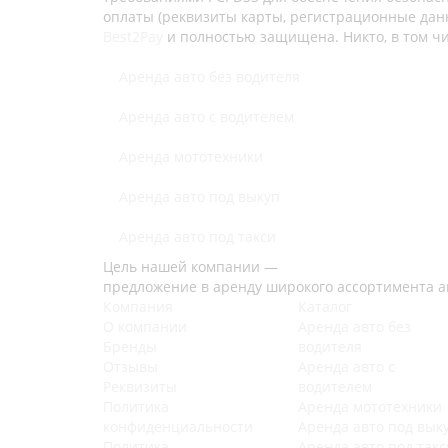
оплаты (реквизиты карты, регистрационные данн
Best2Pay
и полностью защищена. Никто, в том чи
Аренда авто без водителя
Аренда авто с водителем
Аренда мототехники
Аренда авто под выкуп
Аренда авто под такси
Цель нашей компании —
предложение в аренду широкого ассортимента а
Компания
Каталог
О компании
Аренда авто без
Бренды
водителя
Отзывы
Аренда авто с
Реквизиты
водителем
Политика
Аренда мототехники
конфиденциальности
Аренда авто под вык
Политика
Аренда авто под такс