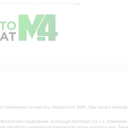
ловия
Контакты
Личный кабинет
т платёжных систем Visa, MasterCard, МИР. При оплате банков
езопасное соединение, используя протокол TLS 1.2. Компания
ной обработки реквизитов банковской карты плательщика. Ва