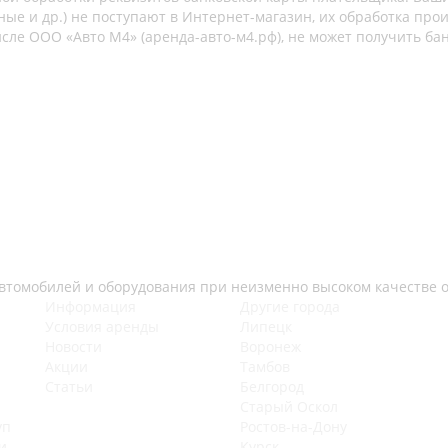
ые и др.) не поступают в Интернет-магазин, их обработка про
сле ООО «Авто М4» (аренда-авто-м4.рф), не может получить б
втомобилей и оборудования при неизменно высоком качестве 
Информация
Другие города
Условия аренды
Липецк
Новости
Воронеж
Акции
Тамбов
Статьи
Белгород
Старый Оскол
уп
Ростов-на-Дону
и
Курск