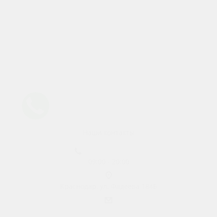
Статьи
Другие города
Липецк
Воронеж
Тамбов
Белгород
Старый Оскол
Ростов-на-Дону
Курск
Краснодар
Волгоград
Наши контакты
+7 (900) 600-85-71
09:00 - 20:00
Краснодар, ул. Фадеева 184Б
prokat.m4@ya.ru