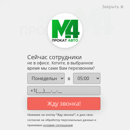
Закрыть
Услуги
Назад
Сейчас сотрудники
Услуги
не в офисе. Хотите, в выбранное
Аренда авто без водителя
время мы сами Вам перезвоним?
Назад
Аренда авто без водителя
в
Эконом
Средний-класс
Бизнес-класс
Внедорожники
Жду звонка!
7-8 мест / фургоны
Такси
Нажимая на кнопку "
Жду звонка!
", я даю свое
Выкуп
согласие на обработку персональных данных и
С водителем
принимаю
условия соглашения
Назад