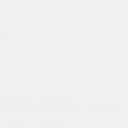
Личный кабинет
Краснодар
+7 (900) 600-85-71
Краснодар, ул. Фадеева 184Б
prokat.m4@ya.ru
Вконтакте
Одноклассники
Главная
Аренда автомобилей и оборудования
Аренда авто с водителем в Краснодаре
Аренда ретро-автомобиля для свадьбы в Краснодаре
Аренда ретро-
автомобиля для свадьбы
в Краснодаре