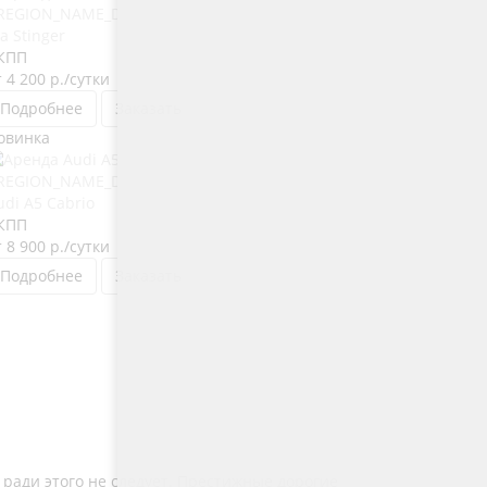
ia Stinger
КПП
т 4 200
р.
/сутки
Подробнее
Заказать
овинка
udi A5 Cabrio
КПП
т 8 900
р.
/сутки
Подробнее
Заказать
 ради этого не следует. Престижные дорогие