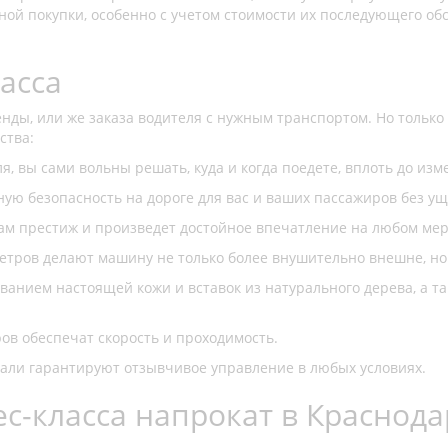
ой покупки, особенно с учетом стоимости их последующего об
асса
нды, или же заказа водителя с нужным транспортом. Но только 
ства:
я, вы сами вольны решать, куда и когда поедете, вплоть до из
ную безопасность на дороге для вас и ваших пассажиров без ущ
ам престиж и произведет достойное впечатление на любом ме
метров делают машину не только более внушительно внешне, но
ванием настоящей кожи и вставок из натурального дерева, а 
в обеспечат скорость и проходимость.
али гарантируют отзывчивое управление в любых условиях.
ес-класса напрокат в Краснода