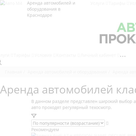
Аренда автомобилей и
Услуги
Тарифы
Ус
оборудования в
Краснодаре
слуги
Тарифы
Условия
Контакты
Личный кабинет
Главная
Аренда автомобилей и оборудования
Аренда авт
Аренда автомобилей клас
В данном разделе представлен широкий выбор ав
авто проходят регулярный техосмотр.
Рекомендуем