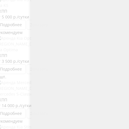
ia K5
КПП
т 5 000
р.
/сутки
Подробнее
Заказать
екомендуем
ia Optima
КПП
т 3 500
р.
/сутки
Подробнее
Заказать
 шт.
ercedes S-Classe W222
КПП
т 14 000
р.
/сутки
Подробнее
Заказать
екомендуем