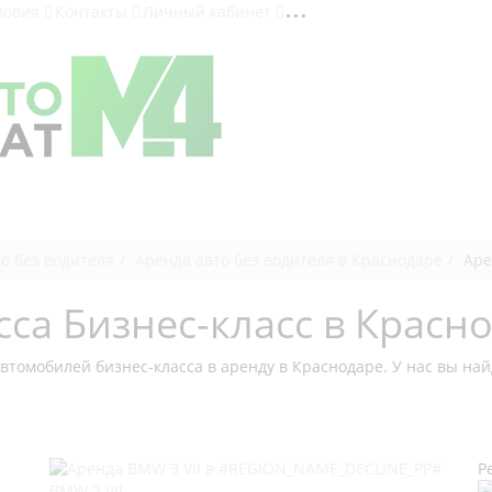
ловия
Контакты
Личный кабинет
о без водителя
Аренда авто без водителя в Краснодаре
Аре
са Бизнес-класс в Красн
томобилей бизнес-класса в аренду в Краснодаре. У нас вы най
Р
BMW 3 VII