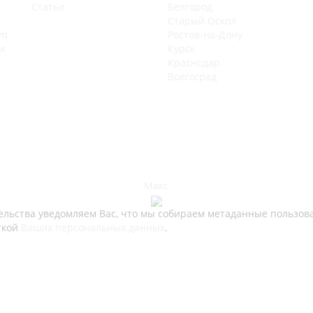
Статьи
Белгород
Старый Оскол
уп
Ростов-на-Дону
и
Курск
Краснодар
Волгоград
Макс
ьства уведомляем Вас, что мы собираем метаданные пользовате
ткой
Ваших персональных данных
.