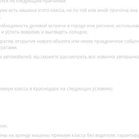
аются по следующим причинам:
уже есть машина этого класса, но по той или иной причина она 
.
еобходимость деловой встречи в городе или регионе, использо
 и успеть вовремя, и выглядеть солидно.
оратив, открытие нового объекта или некое праздничное событи
тратами.
м автомобилей, вы сможете рассмотреть все новинки авторынк
миум класса в Краснодаре на следующих условиях:
рии.
ены на аренду машины премиум класса без водителя, гарантиру