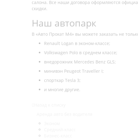
салона. Все наши договора оформляются официа
скидки.
Наш автопарк
В «Авто Прокат М4» вы можете заказать не тольк
Renault Logan в эконом-классе;
Volkswagen Polo в среднем классе;
внедорожник Mercedes Benz GLS;
минивэн Peugeot Traveller I;
спорткар Tesla 3;
и многие другие.
Назад к списку
Аренда авто без водителя
Эконом
Средний-класс
Бизнес-класс