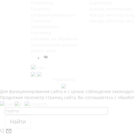
Реквизиты
водителем
Политика
Аренда мототехники
конфиденциальности
Аренда авто под вык
Политика
Аренда авто под такс
безопасности
платежей
Согласие на обработку
персональных данных
Карта сайта
Позвонить
Для функционирования сайта и с целью соблюдения законодател
Продолжая просмотр страниц сайта, Вы соглашаетесь с обрабо
Найти