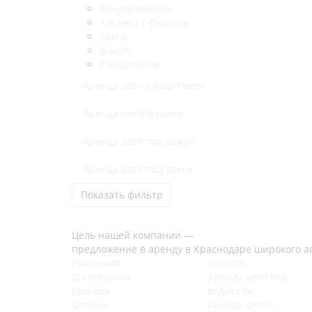
Внедорожники
7-8 мест / фургоны
Такси
Выкуп
С водителем
Аренда авто с водителем
Аренда мототехники
Аренда авто под выкуп
Аренда авто под такси
Показать фильтр
Цель нашей компании —
предложение в аренду в Краснодаре широкого а
Компания
Каталог
О компании
Аренда авто без
Бренды
водителя
Отзывы
Аренда авто с