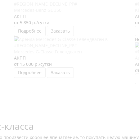
Mercedes-Benz GL 350
K
АКПП
А
от 5 850
р.
/сутки
о
Подробнее
Заказать
Н
Mercedes G-Classe Гелендваген
АКПП
A
от 15 000
р.
/сутки
А
о
Подробнее
Заказать
-класса
жно произвести хорошее впечатление, то покупать целую машину