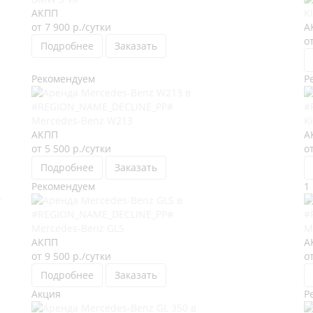
АКПП
K
от 7 900
р.
/сутки
А
о
Подробнее
Заказать
Рекомендуем
Р
Mercedes-Benz W213
K
АКПП
А
от 5 500
р.
/сутки
о
Подробнее
Заказать
Рекомендуем
1
Mercedes-Benz GLS
M
АКПП
А
от 9 500
р.
/сутки
о
Подробнее
Заказать
Акция
Р