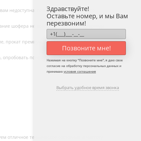
Здравствуйте!
вам недоступна, то возьмите в аренду авто
Оставьте номер, и мы Вам
перезвоним!
вание шофера не всегда удобно. Поэтому аренда
е, прокат премиум авто без водителя позволит
Позвоните мне!
а, опробовать понравившийся транспорт и
Нажимая на кнопку "
Позвоните мне
", я даю свое
согласие на обработку персональных данных и
принимаю
условия соглашения
Выбрать удобное время звонка
ем отличное техническое состояние и чистоту