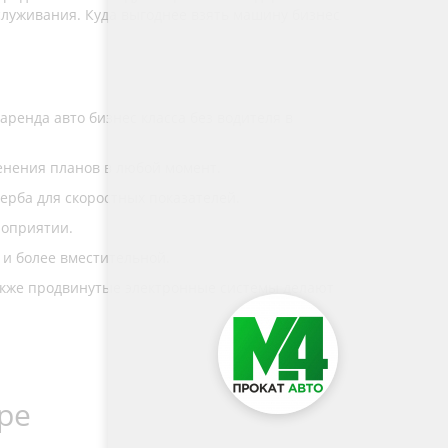
служивания. Куда выгоднее взять машину бизнес
аренда авто бизнес класса без водителя в
менения планов в любой момент.
ерба для скоростных показателей.
роприятии.
 и более вместительной.
также продвинутые электронные системы делают
ре