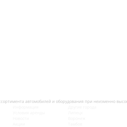
ссортимента автомобилей и оборудования при неизменно высо
Информация
Другие города
Условия аренды
Липецк
Новости
Воронеж
Акции
Тамбов