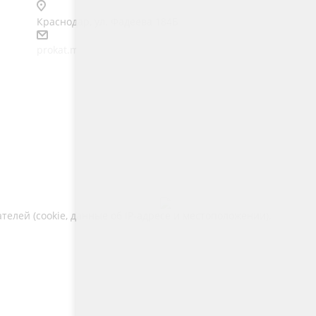
Краснодар, ул. Фадеева 184Б
prokat.m4@ya.ru
Telegram
лей (cookie, данные об IP-адресе и местоположении).