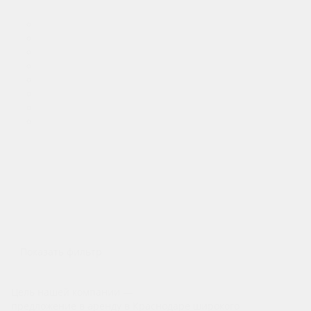
Аренда авто без водителя
Эконом
Средний-класс
Бизнес-класс
Внедорожники
7-8 мест / фургоны
Такси
Выкуп
С водителем
Аренда авто с водителем
Аренда мототехники
Аренда авто под выкуп
Аренда авто под такси
Показать фильтр
Цель нашей компании —
предложение в аренду в Краснодаре широкого