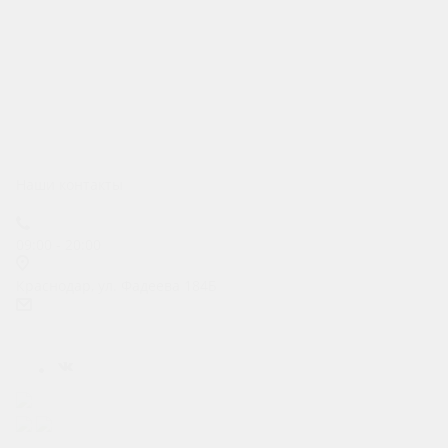
Липецк
Воронеж
Тамбов
Белгород
Старый Оскол
Ростов-на-Дону
Курск
Краснодар
Волгоград
Наши контакты
+7 (900) 600-85-71
09:00 - 20:00
Краснодар, ул. Фадеева 184Б
prokat.m4@ya.ru
Карта сайта
Позвонить
Макс
Telegram