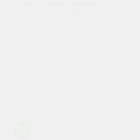
ассортимента автомобилей и оборудования при
неизменно высоком качестве обслуживания.
Компания
О компании
Бренды
Отзывы
Реквизиты
Политика конфиденциальности
Политика безопасности платежей
Согласие на обработку персональных данных
Каталог
Аренда авто без водителя
Аренда авто с водителем
Аренда мототехники
Аренда авто под выкуп
Аренда авто под такси
Информация
Условия аренды
Новости
Акции
Статьи
Другие города