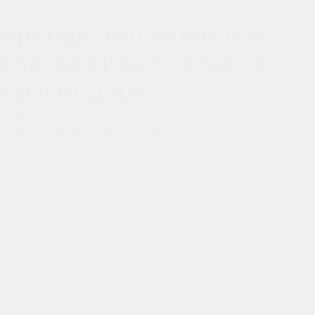
Аренда автомобилей
класса Бизнес-класс в
Краснодаре
Новинка
Porsche Macan
Genesis GV80
АКПП
АКПП
от 9 000
р.
/сутки
от 9 500
р.
/сутки
Подробнее
Подробнее
Заказать
Заказать
Toyota Camry
АКПП