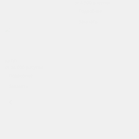
от 4 500
р.
/сутки
Подробнее
Заказать
Mercedes-Benz AMG GT I
Рестайлинг
АКПП
от 24 000
р.
/сутки
Подробнее
Заказать
1
2
Назад к списку