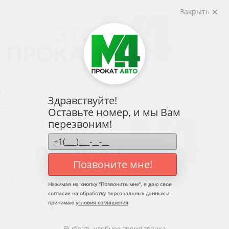
Закрыть
слуги
Тарифы
Условия
Контакты
Личный кабинет
Здравствуйте!
Оставьте номер, и мы Вам
перезвоним!
Позвоните мне!
Услуги
Нажимая на кнопку "
Позвоните мне
", я даю свое
Назад
согласие на обработку персональных данных и
Услуги
принимаю
условия соглашения
Аренда авто без водителя
Назад
Выбрать удобное время звонка