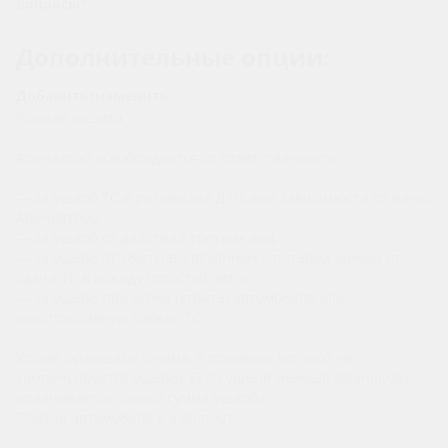
вопросы?
Дополнительные опции:
Добавить/изменить
Полная защита
Арендатор освобождается от ответственности:
— за ущерб ТС в результате ДТП, вне зависимости от вины
Арендатора,
— за ущерб от действий третьих лиц,
— за ущерб от убытков, связанных с потерей дохода от
сдачи ТС в аренду (простой авто),
— за ущерб при угоне (утрате) автомобиля или
конструктивную гибель ТС.
Кроме франшизы (сумма, в пределах которой не
компенсируется ущерб). Если ущерб меньше франшизы,
оплачивается только сумма ущерба.
Подача автомобиля в аэропорт