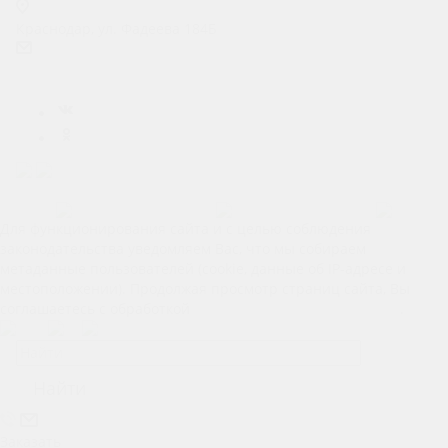
Краснодар, ул. Фадеева 184Б
prokat.m4@ya.ru
Карта сайта
Позвонить
Макс
Telegram
Для функционирования сайта и с целью соблюдения
законодательства уведомляем Вас, что мы собираем
метаданные пользователей (cookie, данные об IP-адресе и
местоположении). Продолжая просмотр страниц сайта, Вы
соглашаетесь с обработкой
Ваших персональных данных
.
Найти
Заказать