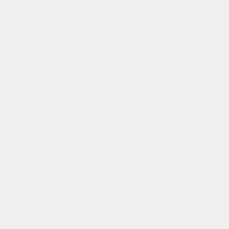
Минимальный
набор документов
Комплектация / Характеристики
Год выпуска
2021
Объем двигателя, л
1.6
Коробка передач
МКПП
Мощность, л.с.
106
Топливо
АИ-95
Объем бака, л
50
Пробег на полном баке, км
641
Расход город, л
7.8
Расход трасса, л
7.8
Разгон до 100 км/ч, сек
13.5
Макс. скорость, км/ч
170
Привод
Передний
Объем багажника
560 / 2350