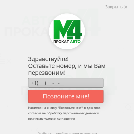
Закрыть
слуги
Тарифы
Условия
Контакты
Личный кабинет
Здравствуйте!
Оставьте номер, и мы Вам
перезвоним!
Позвоните мне!
Услуги
Нажимая на кнопку "
Позвоните мне
", я даю свое
Назад
согласие на обработку персональных данных и
Услуги
принимаю
условия соглашения
Аренда авто без водителя
Назад
Выбрать удобное время звонка