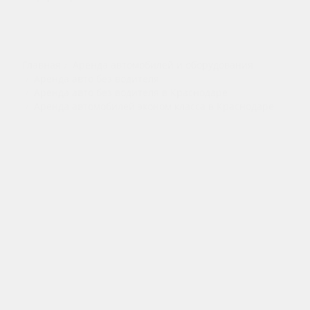
Главная
Аренда автомобилей и оборудования
Аренда авто без водителя
Аренда авто без водителя в Краснодаре
Аренда автомобилей эконом класса в Краснодаре
Назад к списку
Компания
О компании
Бренды
Отзывы
Реквизиты
Политика конфиденциальности
Политика безопасности платежей
Согласие на обработку персональных данных
Каталог
Аренда авто без водителя
Аренда авто с водителем