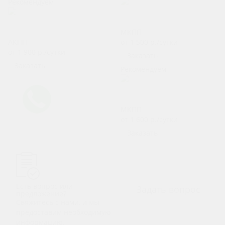
Рекомендуем
Renault Logan
Volkswagen Polo
МКПП
АКПП
от 1 500
р.
/сутки
от 1 900
р.
/сутки
Заказать
Заказать
Рекомендуем
LADA Granta NEW
МКПП
от 1 600
р.
/сутки
Заказать
Есть вопрос или
Задать вопрос
предложение?
Свяжитесь с нами, и мы
предоставим необходимую
информацию.