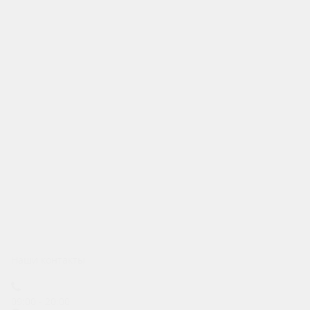
Аренда мототехники
Аренда авто под выкуп
Аренда авто под такси
Информация
Условия аренды
Новости
Акции
Статьи
Другие города
Липецк
Воронеж
Тамбов
Белгород
Старый Оскол
Ростов-на-Дону
Курск
Краснодар
Волгоград
Наши контакты
+7 (900) 600-85-71
09:00 - 20:00