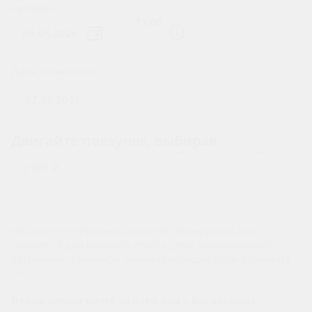
аренды
?
Дата окончания
Двигайте ползунок, выбирая
количество дней. Чем больше дней, тем
2 900 ₽
больше скидка!
Не является публичной офертой. Бронируйте авто
30 дней
заранее. В дни высокого спроса цены увеличиваются.
Актуальную стоимость на интересующие даты уточняйте
по
телефону
Нужна аренда более 30 дней или у Вас остались