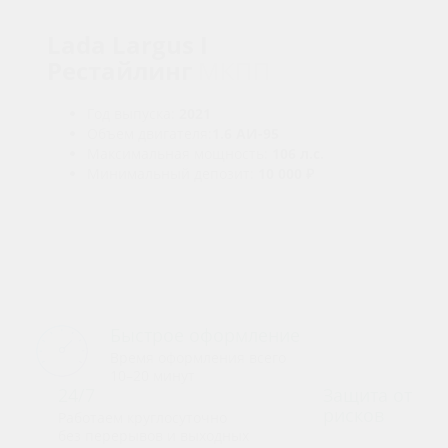
Lada Largus I
Рестайлинг
МКПП
Год выпуска:
2021
Объем двигателя:
1.6 АИ-95
Максимальная мощность:
106 л.с.
Минимальный депозит:
10 000 ₽
Условия аренды
Быстрое оформление
Время оформления всего
10–20 минут
24/7
Защита от
рисков
Работаем круглосуточно
без перерывов и выходных