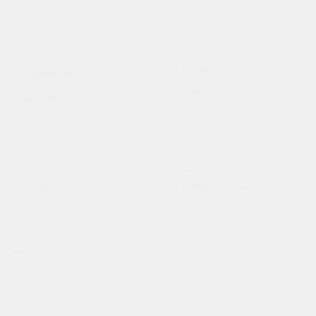
Ford Focus Универсал
Mercedes-Benz AMG GT I
АКПП
Рестайлинг
от 2 400
р.
/сутки
АКПП
от 24 000
р.
/сутки
Подробнее
Подробнее
Заказать
Заказать
Kia Rio АКПП Я.Такси
Kia Rio 4
Нет в наличии
АКПП
от 1 600
руб.
/сутки
от 1 900
р.
/сутки
Заказать
Подробнее
Заказать
Hyundai Solaris АКПП
Я.Такси