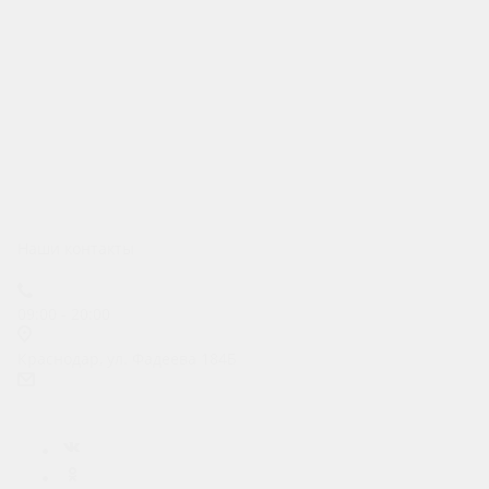
Статьи
Другие города
Липецк
Воронеж
Тамбов
Белгород
Старый Оскол
Ростов-на-Дону
Курск
Краснодар
Волгоград
Наши контакты
+7 (900) 600-85-71
09:00 - 20:00
Краснодар, ул. Фадеева 184Б
prokat.m4@ya.ru
Карта сайта