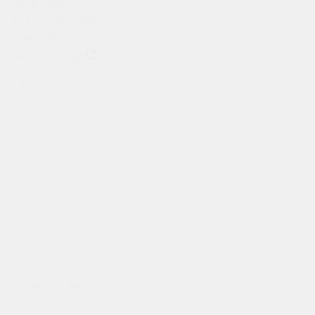
Нет в наличии
от 1 400
руб.
/сутки
Заказать
Загрузить еще
1
2
3
4
5
Аренда авто без водителя
Аренда авто с водителем
Аренда мототехники
Аренда авто под выкуп
Аренда авто под такси
Показать фильтр