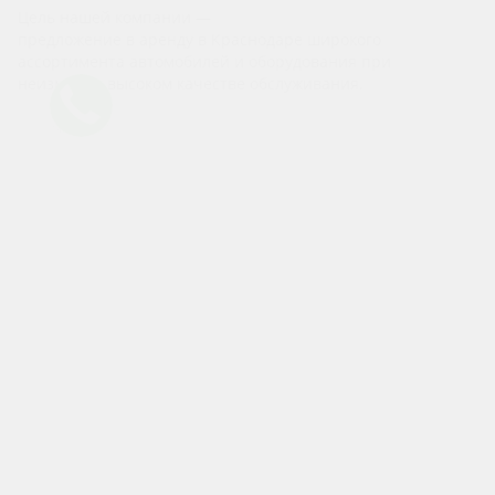
Цель нашей компании —
предложение в аренду в Краснодаре широкого
ассортимента автомобилей и оборудования при
неизменно высоком качестве обслуживания.
Компания
О компании
Бренды
Отзывы
Реквизиты
Политика конфиденциальности
Политика безопасности платежей
Согласие на обработку персональных данных
Каталог
Аренда авто без водителя
Аренда авто с водителем
Аренда мототехники
Аренда авто под выкуп
Аренда авто под такси
Информация
Условия аренды
Новости
Акции