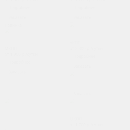
Подробнее
Подробнее
Заказать
Заказать
Новинка
Renault Duster АКПП
LADA Niva Travel
АКПП
МКПП
от 3 300
р.
/сутки
от 1 900
р.
/сутки
Подробнее
Подробнее
Заказать
Заказать
Студебеккер
Заказать
Renault Duster
Volkswagen Polo АКПП
МКПП
Я.Такси
от 1 700
р.
/сутки