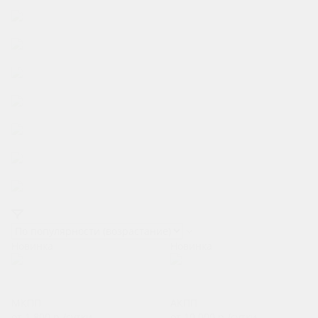
Аренда авто для поездки по России
Аренда авто на сутки без водителя
Взять машину в аренду в аэропорту
Аренда авто иностранцам
Аренда авто для юридических лиц
Аренда автомобиля на месяц
Недорогая аренда автомобиля
Аренда подменного автомобиля
Новинка
Новинка
LADA Vesta
LiXiang L9
МКПП
АКПП
от 1 800
р.
/сутки
от 10 000
р.
/сутки