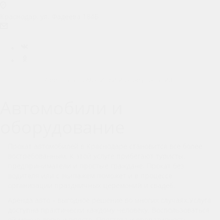
Краснодар, ул. Фадеева 184Б
prokat.m4@ya.ru
Вконтакте
Одноклассники
Главная
Аренда автомобилей и оборудования
Автомобили и
оборудование
Прокат автомобилей в Краснодаре становится все более
востребованным. К этой услуге прибегают туристы,
предприниматели и простые граждане. Прокат без
водителя или с экипажем поможет и в процессе
организации праздничных церемоний и свадеб.
Аренда авто – выгодное решение во многих случаях.Услуга
доступна практически каждому человеку. Воспользоваться
ей можно легко и просто. Простота и оперативность