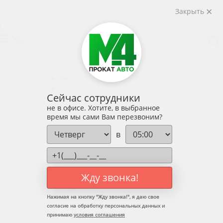
Закрыть
слуги
Тарифы
Условия
Контакты
Личный кабинет
Услуги
Назад
Услуги
Аренда авто без водителя
Назад
Аренда авто без водителя
Сейчас сотрудники
Эконом
не в офисе. Хотите, в выбранное
Средний-класс
время мы сами Вам перезвоним?
Бизнес-класс
Внедорожники
в
7-8 мест / фургоны
Такси
Выкуп
С водителем
Жду звонка!
Назад
С водителем
Нажимая на кнопку "
Жду звонка!
", я даю свое
Личный водитель
согласие на обработку персональных данных и
- Встречи звезд и VIP-персон
принимаю
условия соглашения
- Корпоративный транспорт