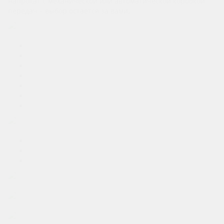
напрокат с механической или автоматической коробкой
передач – выбор остается за вами.
Аренда авто без водителя
Эконом
Средний-класс
Бизнес-класс
7-8 мест / фургоны
Внедорожники
Спорткары
Мототехника
Аренда авто с водителем
Личный водитель
Автомобили для свадеб и торжеств
Ретро
Автомобили под такси
Авто под выкуп